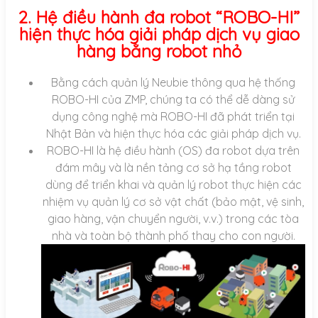
2. Hệ điều hành đa robot “ROBO-HI”
hiện thực hóa giải pháp dịch vụ giao
hàng bằng robot nhỏ
Bằng cách quản lý Neubie thông qua hệ thống
ROBO-HI của ZMP, chúng ta có thể dễ dàng sử
dụng công nghệ mà ROBO-HI đã phát triển tại
Nhật Bản và hiện thực hóa các giải pháp dịch vụ.
ROBO-HI là hệ điều hành (OS) đa robot dựa trên
đám mây và là nền tảng cơ sở hạ tầng robot
dùng để triển khai và quản lý robot thực hiện các
nhiệm vụ quản lý cơ sở vật chất (bảo mật, vệ sinh,
giao hàng, vận chuyển người, v.v.) trong các tòa
nhà và toàn bộ thành phố thay cho con người.