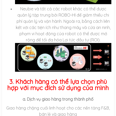
Neubie và tất cả các robot khác có thể được
quản lý tập trung bởi ROBO-HI để giảm thiểu chi
phí quản lý và vận hành. Ngoài ra, bằng cách liên
kết với các tiện ích như thang máy và cửa an ninh,
phạm vi hoạt động của robot có thể được mở
rộng để tối đa hóa Lợi tức đầu tư (ROI).
3. Khách hàng có thể lựa chọn phù
hợp với mục đích sử dụng của mình
a. Dịch vụ giao hàng trong thành phố
Giao hàng chặng cuối linh hoạt cho các nền tảng F&B,
bán lẻ và giao hàng