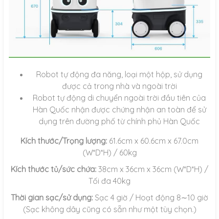
Robot tự động đa năng, loại một hộp, sử dụng
được cả trong nhà và ngoài trời
Robot tự động di chuyển ngoài trời đầu tiên của
Hàn Quốc nhận được chứng nhận an toàn để sử
dụng trên đường phố từ chính phủ Hàn Quốc
Kích thước/Trọng lượng:
61.6cm x 60.6cm x 67.0cm
(W*D*H) / 60kg
Kích thước tủ/sức chứa:
38cm x 36cm x 36cm (W*D*H) /
Tối đa 40kg
Thời gian sạc/sử dụng:
Sạc 4 giờ / Hoạt động 8∼10 giờ
(Sạc không dây cũng có sẵn như một tùy chọn.)