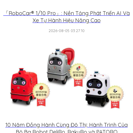
「RoboCar® 1/10 Pro」: Nền Tảng Phát Triển AI Và
Xe Tự Hành Hiệu Năng Cao
2026-08-05 03:27:10
10 Năm Đồng Hành Cùng Đô Thị: Hành Trình Của
Bộ Ba Robot DeliRo, RakuRo và PATORO