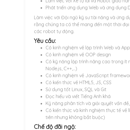
Làm việc với Xe tự lái và Robot giao hà
Phát triển ứng dụng Web và ứng dụng 
Làm việc với Đội ngũ kỹ sư tài năng và ứng d
rằng chúng ta có thể mang đến một thời đại
các robot tự động.
Yêu cầu:
Có kinh nghiệm về lập trình Web và App
Có kinh nghiệm về OOP design
Có kỹ năng lập trình nâng cao trong ít
Node.js, C++,…)
Có kinh nghiệm về JavaScript framewor
Có kiến thức về HTML5, JS, CSS
Sử dụng tốt Linux, SQL và Git
Đọc hiểu và viết Tiếng Anh khá
Kỹ năng phân tích và giải quyết vấn đề,
Có kiến thức và kinh nghiệm thực tế về 
tiên nhưng không bắt buộc)
Chế độ đãi ngộ: