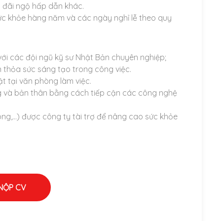
u đãi ngộ hấp dẫn khác.
ức khỏe hàng năm và các ngày nghỉ lễ theo quy
 với các đội ngũ kỹ sư Nhật Bản chuyên nghiệp;
 thỏa sức sáng tạo trong công việc.
t tại văn phòng làm việc.
ng và bản thân bằng cách tiếp cận các công nghệ
ông,…) được công ty tài trợ để nâng cao sức khỏe
NỘP CV