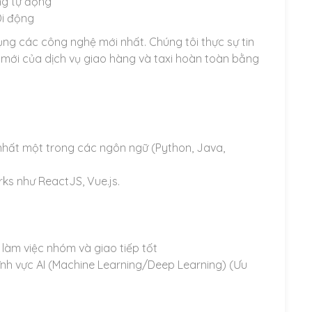
ng tự động
Di động
ụng các công nghệ mới nhất. Chúng tôi thực sự tin
 mới của dịch vụ giao hàng và taxi hoàn toàn bằng
 nhất một trong các ngôn ngữ (Python, Java,
ks như ReactJS, Vue.js.
 làm việc nhóm và giao tiếp tốt
lĩnh vực AI (Machine Learning/Deep Learning) (Ưu