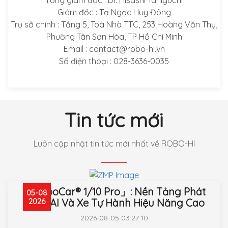
Giám đốc : Tạ Ngọc Huy Đông
Trụ sở chính : Tầng 5, Toà Nhà TTC, 253 Hoàng Văn Thụ,
Phường Tân Sơn Hòa, TP Hồ Chí Minh
Email : contact@robo-hi.vn
Số điện thoại : 028-3636-0035
Tin tức mới
Luôn cập nhật tin tức mới nhất về ROBO-HI
「RoboCar® 1/10 Pro」: Nền Tảng Phát
05-08
Triển AI Và Xe Tự Hành Hiệu Năng Cao
2026
2026-08-05 03:27:10