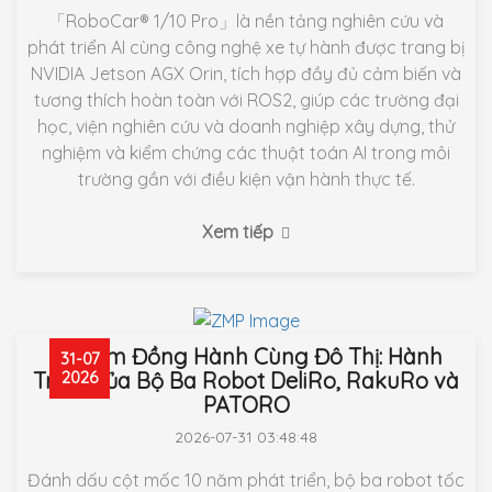
「RoboCar® 1/10 Pro」là nền tảng nghiên cứu và
phát triển AI cùng công nghệ xe tự hành được trang bị
NVIDIA Jetson AGX Orin, tích hợp đầy đủ cảm biến và
tương thích hoàn toàn với ROS2, giúp các trường đại
học, viện nghiên cứu và doanh nghiệp xây dựng, thử
nghiệm và kiểm chứng các thuật toán AI trong môi
trường gần với điều kiện vận hành thực tế.
Xem tiếp
10 Năm Đồng Hành Cùng Đô Thị: Hành
31-07
Trình Của Bộ Ba Robot DeliRo, RakuRo và
2026
PATORO
2026-07-31 03:48:48
Đánh dấu cột mốc 10 năm phát triển, bộ ba robot tốc