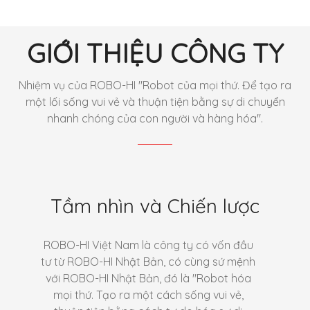
GIỚI THIỆU CÔNG TY
Nhiệm vụ của ROBO-HI "Robot của mọi thứ. Để tạo ra
một lối sống vui vẻ và thuận tiện bằng sự di chuyển
nhanh chóng của con người và hàng hóa".
Tầm nhìn và Chiến lược
ROBO-HI Việt Nam là công ty có vốn đầu
tư từ ROBO-HI Nhật Bản, có cùng sứ mệnh
với ROBO-HI Nhật Bản, đó là "Robot hóa
mọi thứ. Tạo ra một cách sống vui vẻ,