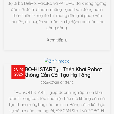
độ đi bộ DeliRo, RakuRo và PATORO đã không ngừng
đổi mới để trở thành những người bạn đồng hành
thân thiện trong đô thị, mang đến giải pháp vận
chuyển, di chuyển và tuần tra tự động an toàn cho
cộng đồng.
Xem tiếp
「ROBO-HI START」: Triển Khai Robot
28-07
Không Cần Cải Tạo Hạ Tầng
2026
2026-07-28 04:34:12
「ROBO-HI START」giúp doanh nghiệp triển khai
robot trong các tòa nhà hiện hữu mà không cần cải
tạo thang máy hay cửa an ninh. Bằng cách kết hợp
sự hỗ trợ của con người, EYECAN Staff và ROBO-HI