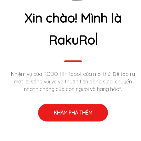
Xin chào! Mình là
|
RakuRo
Nhiệm vụ của ROBO-HI "Robot của mọi thứ. Để tạo ra
một lối sống vui vẻ và thuận tiện bằng sự di chuyển
nhanh chóng của con người và hàng hóa".
KHÁM PHÁ THÊM